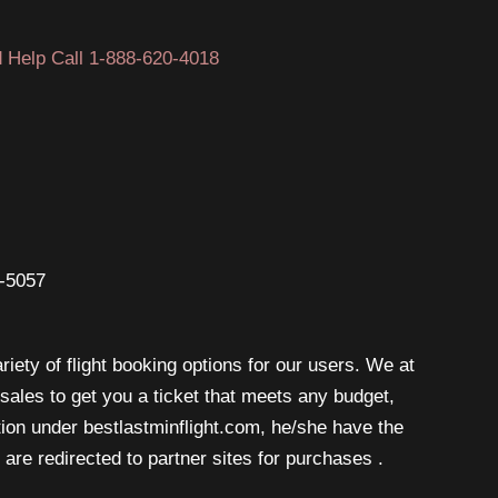
Call
Now
 Help Call 1-888-620-4018
To
Compare
6-5057
riety of flight booking options for our users. We at
isales to get you a ticket that meets any budget,
rtion under bestlastminflight.com, he/she have the
are redirected to partner sites for purchases .