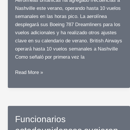
Aerolíneas británicas ha agregado frecuencias a
Nashville este verano, operando hasta 10 vuelos
semanales en las horas pico. La aerolínea
desplegará sus Boeing 787 Dreamliners para los
vuelos adicionales y ha realizado otros ajustes
clave en su calendario de verano. British Airways
operará hasta 10 vuelos semanales a Nashville
Como señaló por primera vez la
British
Read More »
Airways
operará
10
vuelos
semanales
Funcionarios
a
Nashville