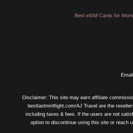
de
Dallas/Fort
Best eSIM Cards for Worl
Worth
el
ruido
de
los
aviones?
Email
Disclaimer: This site may earn affiliate commission
bestlastminflight.com/AJ Travel are the reseller
including taxes & fees. If the users are not sati
option to discontinue using this site or reach