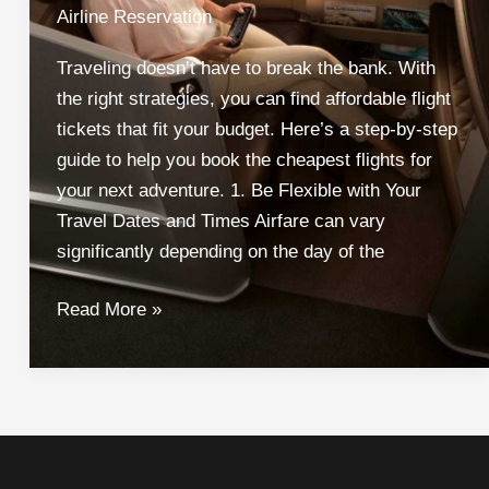
aerolínea
Airline Reservation
en
Azerbaiyán,
Traveling doesn’t have to break the bank. With
mientras
the right strategies, you can find affordable flight
se
tickets that fit your budget. Here’s a step-by-step
desarrollan
guide to help you book the cheapest flights for
las
your next adventure. 1. Be Flexible with Your
investigaciones
Travel Dates and Times Airfare can vary
significantly depending on the day of the
Is
Read More »
Google
Flight
The
Cheapest
,