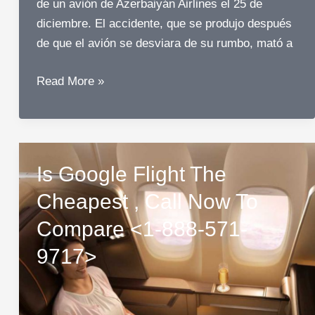
de un avión de Azerbaiyán Airlines el 25 de
diciembre. El accidente, que se produjo después
de que el avión se desviara de su rumbo, mató a
Funcionarios
Read More »
estadounidenses
sugieren
el
papel
Is Google Flight The
de
Cheapest , Call Now To
Rusia
en
Compare <1-888-571-
el
9717>
accidente
de
una