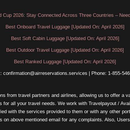
ala
97
d Cup 2026: Stay Connected Across Three Countries – Need
de
movilidad
Best Onboard Travel Luggage [Updated On: April 2026]
aérea
Best Soft Cabin Luggage [Updated On: April 2026]
de
la
Best Outdoor Travel Luggage [Updated On: April 2026]
Fuerza
Best Ranked Luggage [Updated On: April 2026]
Aérea
: confirmation@airreservations.services | Phone: 1-855-54
de
EE.
UU.
s from travel partners and airlines, allowing us to offer a va
En
s for all your travel needs. We work with Travelpayout / Ava
Altus
sfied with the services provided to them or with any other po
AFB
 us on above mentioned email for any complaints. Also, Users 