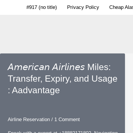
Skip
#917 (no title)
Privacy Policy
Cheap Alas
to
content
𝘈𝘮𝘦𝘳𝘪𝘤𝘢𝘯 𝘈𝘪𝘳𝘭𝘪𝘯𝘦𝘴 Miles:
Transfer, Expiry, and Usage
: Aadvantage
Airline Reservation
/
1 Comment