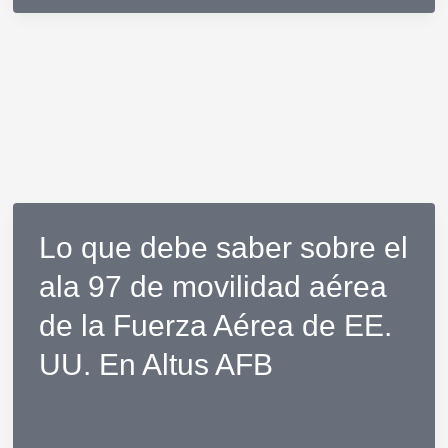
prepararon
los
estadounidenses
para
el
año
2000:
NPR
Lo que debe saber sobre el
ala 97 de movilidad aérea
de la Fuerza Aérea de EE.
UU. En Altus AFB