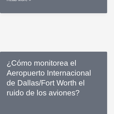
Airlines
registra
el
nuevo
Boeing
737
MAX
8
¿Cómo monitorea el
con
el
Aeropuerto Internacional
antiguo
de Dallas/Fort Worth el
número
ruido de los aviones?
de
cola
de
United