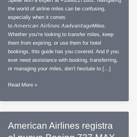
Speak with a expert at +18882171802. Navigating
the world of airline miles can be confusing,
especially when it comes
to 𝘈𝘮𝘦𝘳𝘪𝘤𝘢𝘯 𝘈𝘪𝘳𝘭𝘪𝘯𝘦𝘴 𝘈𝘢𝘥𝘷𝘢𝘯𝘵𝘢𝘨𝘦Miles.
Whether you’re looking to transfer miles, keep
them from expiring, or use them for hotel
bookings, this guide has you covered. And if you
ever need assistance with booking, transferring,
or managing your miles, don’t hesitate to […]
𝘈𝘮𝘦𝘳𝘪𝘤𝘢𝘯
Read More »
𝘈𝘪𝘳𝘭𝘪𝘯𝘦𝘴
Miles:
Transfer,
Expiry,
American Airlines registra
and
Usage