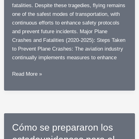
fatalities. Despite these tragedies, flying remains
one of the safest modes of transportation, with
continuous efforts to enhance safety protocols
and prevent future incidents. Major Plane
Crashes and Fatalities (2020-2025): Steps Taken
to Prevent Plane Crashes: The aviation industry
continually implements measures to enhance
Over
Read More »
500
Died
In
Plane
Crash:
Cómo se prepararon los
Aviation
Industry